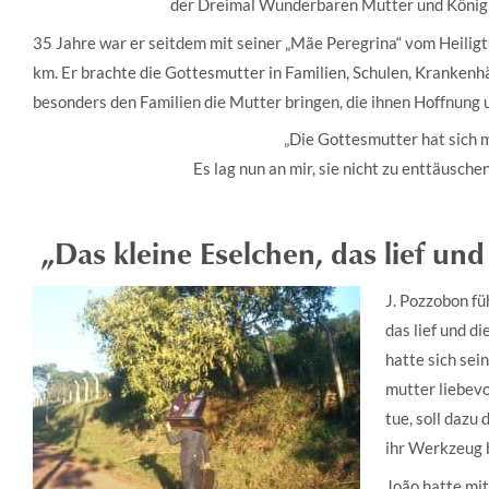
der Dreimal Wunderbaren Mutter und Königin
35 Jahre war er seitdem mit seiner „Mãe Peregrina“ vom Heili
km. Er brachte die Gottesmutter in Familien, Schulen, Krankenh
besonders den Familien die Mutter bringen, die ihnen Hoffnung
„Die Gottesmutter hat sich m
Es lag nun an mir, sie nicht zu enttäuschen.
„Das kleine Eselchen, das lief und
J. Pozzobon fü
das lief und di
hatte sich sei
mutter liebevol
tue, soll dazu 
ihr Werkzeug b
João hatte mit