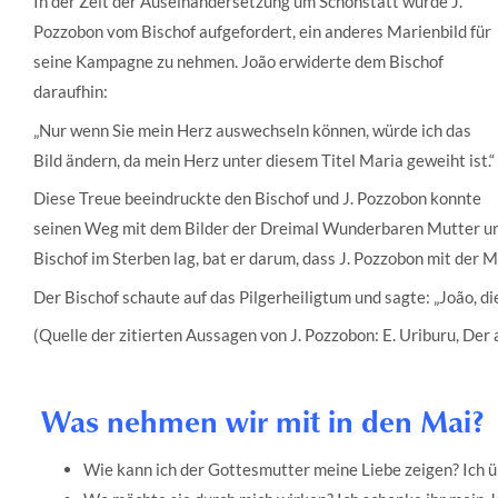
In der Zeit der Auseinandersetzung um Schönstatt wurde J.
Pozzobon vom Bischof aufgefordert, ein anderes Marienbild für
seine Kampagne zu nehmen. João erwiderte dem Bischof
daraufhin:
„Nur wenn Sie mein Herz auswechseln können, würde ich das
Bild ändern, da mein Herz unter diesem Titel Maria geweiht ist.“
Diese Treue beeindruckte den Bischof und J. Pozzobon konnte
seinen Weg mit dem Bilder der Dreimal Wunderbaren Mutter und
Bischof im Sterben lag, bat er darum, dass J. Pozzobon mit der
Der Bischof schaute auf das Pilgerheiligtum und sagte: „João, d
(Quelle der zitierten Aussagen von J. Pozzobon: E. Uriburu, Der
Was nehmen wir mit in den Mai?
Wie kann ich der Gottesmutter meine Liebe zeigen? Ich üb