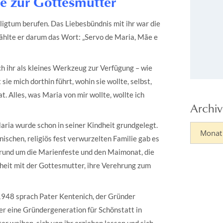
be zur Gottesmutter
ligtum berufen. Das Liebesbündnis mit ihr war die
wählte er darum das Wort: „Servo de Maria, Mãe e
ich ihr als kleines Werkzeug zur Verfügung – wie
 sie mich dorthin führt, wohin sie wollte, selbst,
t. Alles, was Maria von mir wollte, wollte ich
Archiv
aria wurde schon in seiner Kindheit grundgelegt.
enischen, religiös fest verwurzelten Familie gab es
 rund um die Marienfeste und den Maimonat, die
heit mit der Gottesmutter, ihre Verehrung zum
 1948 sprach Pater Kentenich, der Gründer
ier eine Gründergeneration für Schönstatt in
er weihen, sich von ihr erziehen lassen und sich