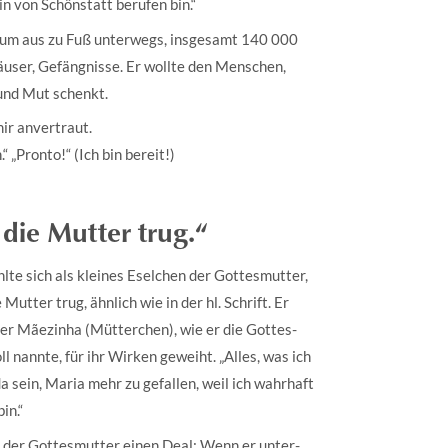
 von Schönstatt berufen bin.“
gtum aus zu Fuß unterwegs, insgesamt 140 000
äuser, Gefängnisse. Er wollte den Menschen,
 und Mut schenkt.
ir anvertraut.
“ „Pronto!“ (Ich bin bereit!)
 die Mutter trug.“
hlte sich als kleines Eselchen der Gottesmutter,
e Mutter trug, ähnlich wie in der hl. Schrift. Er
ner Mãezinha (Mütterchen), wie er die Gottes-
l nannte, für ihr Wirken geweiht. „Alles, was ich
da sein, Maria mehr zu gefallen, weil ich wahrhaft
in.“
 der Gottesmutter einen Deal: Wenn er unter-