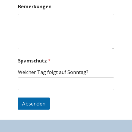
l
i
Bemerkungen
c
h
e
r
&
*
Spamschutz
*
Welcher Tag folgt auf Sonntag?
Absenden