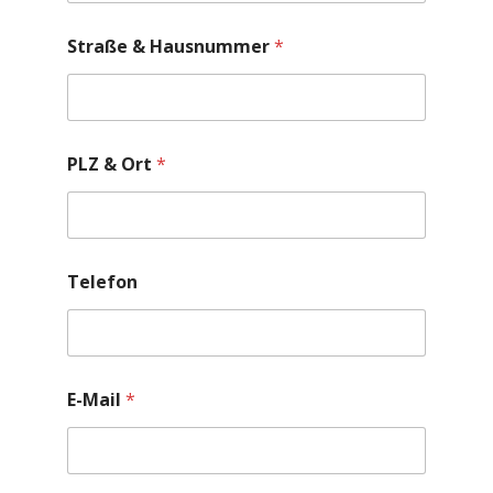
Straße & Hausnummer
*
PLZ & Ort
*
u
Telefon
n
t
e
r
s
c
E-Mail
*
h
i
e
d