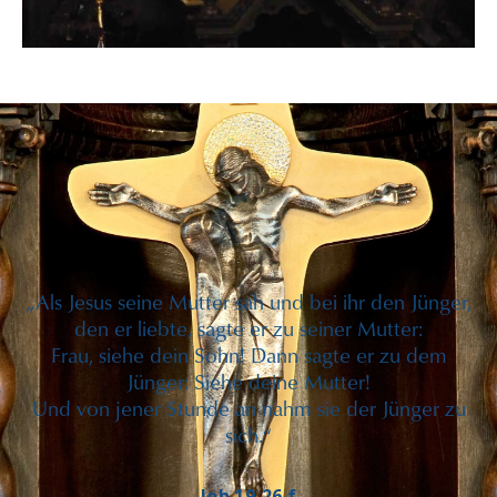
„Als Jesus seine Mutter sah und bei ihr den Jünger,
den er liebte, sagte er zu seiner Mutter:
Frau, siehe dein Sohn! Dann sagte er zu dem
Jünger: Siehe deine Mutter!
Und von jener Stunde an nahm sie der Jünger zu
sich.“
Joh 19,26 f