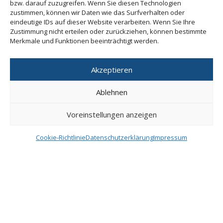
bzw. darauf zuzugreifen. Wenn Sie diesen Technologien
Kontakt
zustimmen, können wir Daten wie das Surfverhalten oder
eindeutige IDs auf dieser Website verarbeiten. Wenn Sie Ihre
Zustimmung nicht erteilen oder zurückziehen, können bestimmte
0261 6506-5061
Merkmale und Funktionen beeinträchtigt werden.
0261 6506-85061
Akzeptieren
info@pilgerheiligtum.de
+49 1522 7814242 (WhatsApp)
Ablehnen
IBAN DE33 7509 0300 0000 0606 40
Voreinstellungen anzeigen
BIC GENODEF1M05
Cookie-Richtlinie
Datenschutzerklärung
Impressum