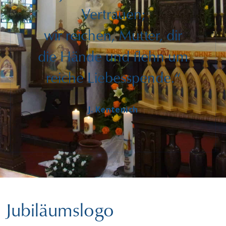
Vertrauen;
wir reichen, Mutter, dir
die Hände und flehn um
reiche Liebesspende.“
J. Kentenich
Jubiläumslogo