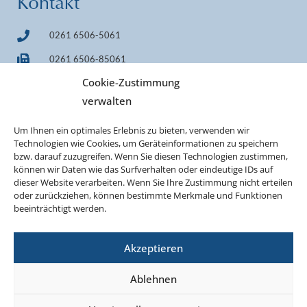
Kontakt
0261 6506-5061
0261 6506-85061
Cookie-Zustimmung
info@pilgerheiligtum.de
verwalten
+49 1522 7814242 (WhatsApp)
Um Ihnen ein optimales Erlebnis zu bieten, verwenden wir
IBAN DE33 7509 0300 0000 0606 40
Technologien wie Cookies, um Geräteinformationen zu speichern
BIC GENODEF1M05
bzw. darauf zuzugreifen. Wenn Sie diesen Technologien zustimmen,
können wir Daten wie das Surfverhalten oder eindeutige IDs auf
dieser Website verarbeiten. Wenn Sie Ihre Zustimmung nicht erteilen
oder zurückziehen, können bestimmte Merkmale und Funktionen
beeinträchtigt werden.
Akzeptieren
Ablehnen
©2026 Projekt Pilgerheiligtum Schönstatt