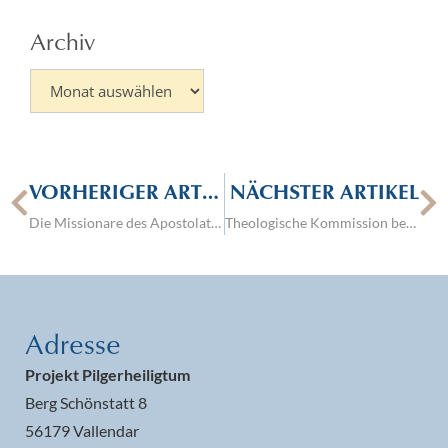
Archiv
VORHERIGER ARTIKEL
NÄCHSTER ARTIKEL
Die Missionare des Apostolats der Pilgernden Gottesmutter in Europa werden durch jährliche Einkehrtage gestärkt
Theologische Kommission bewertet den Prozess von João Pozzobon positiv
Adresse
Projekt Pilgerheiligtum
Berg Schönstatt 8
56179 Vallendar