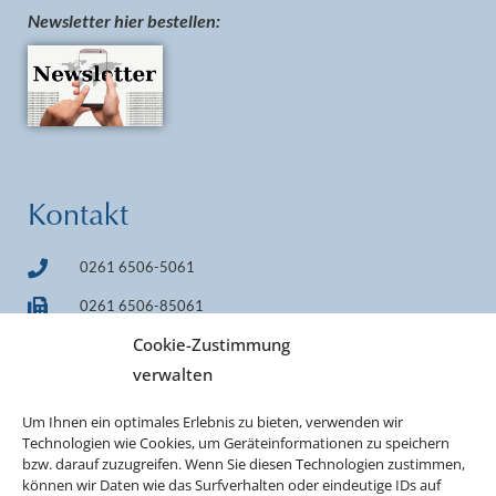
Newsletter hier bestellen:
Kontakt
0261 6506-5061
0261 6506-85061
Cookie-Zustimmung
info@pilgerheiligtum.de
verwalten
+49 1522 7814242 (WhatsApp)
Um Ihnen ein optimales Erlebnis zu bieten, verwenden wir
IBAN DE33 7509 0300 0000 0606 40
Technologien wie Cookies, um Geräteinformationen zu speichern
BIC GENODEF1M05
bzw. darauf zuzugreifen. Wenn Sie diesen Technologien zustimmen,
können wir Daten wie das Surfverhalten oder eindeutige IDs auf