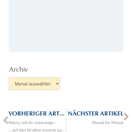
He
de
sa
Go
Kö
52
01.
Archiv
VORHERIGER ARTIKEL
NÄCHSTER ARTIKEL
Maria, mit dir unterwegs –
Monat für Monat
… auf den Straßen unseres Lebens – 10