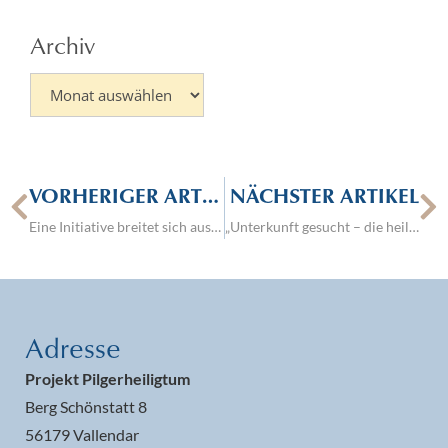
Archiv
VORHERIGER ARTIKEL
NÄCHSTER ARTIKEL
Eine Initiative breitet sich aus – die Whatsapp-Bilder der Pilgernden Gottesmutter
„Unterkunft gesucht – die heilige Familie auf Herbergssuche“ in Vechelde.
Adresse
Projekt Pilgerheiligtum
Berg Schönstatt 8
56179 Vallendar