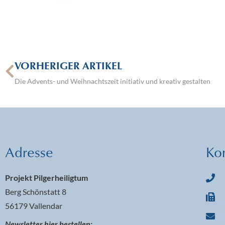
VORHERIGER ARTIKEL
Die Advents- und Weihnachtszeit initiativ und kreativ gestalten
Adresse
Ko
Projekt Pilgerheiligtum
Berg Schönstatt 8
56179 Vallendar
Newsletter hier bestellen: