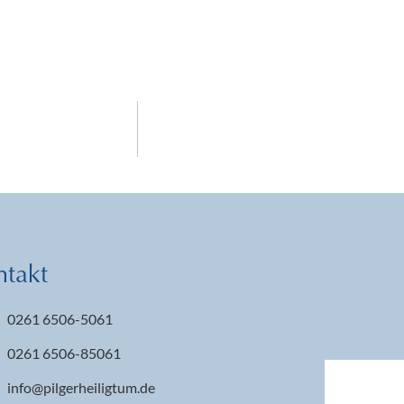
ntakt
0261 6506-5061
0261 6506-85061
info@pilgerheiligtum.de