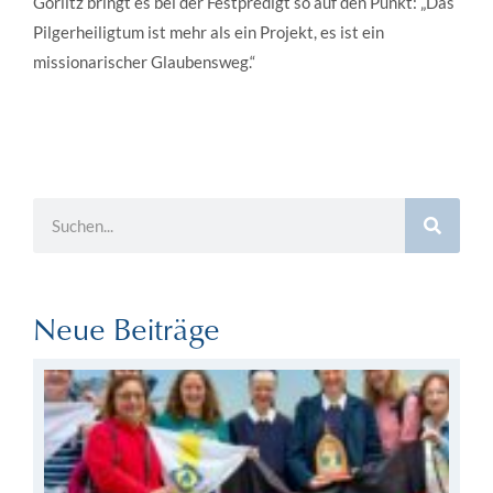
Görlitz bringt es bei der Festpredigt so auf den Punkt: „Das
Pilgerheiligtum ist mehr als ein Projekt, es ist ein
missionarischer Glaubensweg.“
Neue Beiträge
Au
Re
de
Ju
na