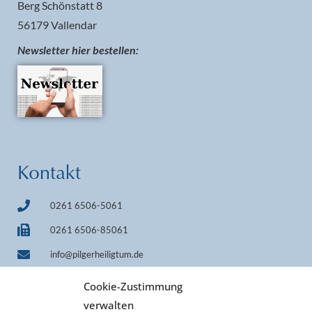
Berg Schönstatt 8
56179 Vallendar
Newsletter hier bestellen:
Kontakt
0261 6506-5061
0261 6506-85061
info@pilgerheiligtum.de
+49 1522 7814242 (WhatsApp)
Cookie-Zustimmung
IBAN DE33 7509 0300 0000 0606 40
verwalten