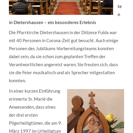
te
n
in Dietershausen – ein besonderes Erlebnis
Die Pfarrkirche Dietershausen in der Diözese Fulda war
mit 40 Personen in Corona-Zeit gut besucht. Auch einige
Personen des Jubiläums-Vorbereitungsteams konnten
dabei sein, da sie schon zum geplanten Treffen der
Verantwortlichen angereist waren. Sie freuten sich, dass
sie die Feier musikalisch und als Sprecher mitgestalten
konnten.
In einer kurzen Einführung
erinnerte Sr. Marié die
Anwesenden, dass eines
der drei ersten
Pilgerheiligtümer, die am 9.
März 1997 im Urheiligtum