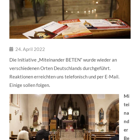
24. April 2022
Die Initiative „Miteinander BETEN“ wurde wieder an
verschiedenen Orten Deutschlands durchgeführt.
Reaktionen erreichten uns telefonisch und per E-Mail.
Einige sollen folgen.
Mi
tei
na
nd
er
Be