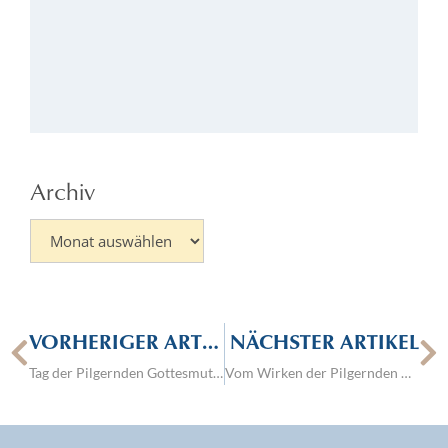
sa
Go
Kö
52
01.
Archiv
VORHERIGER ARTIKEL
NÄCHSTER ARTIKEL
Tag der Pilgernden Gottesmutter am Schönstatt-Zentrum
Vom Wirken der Pilgernden Gottesmutter