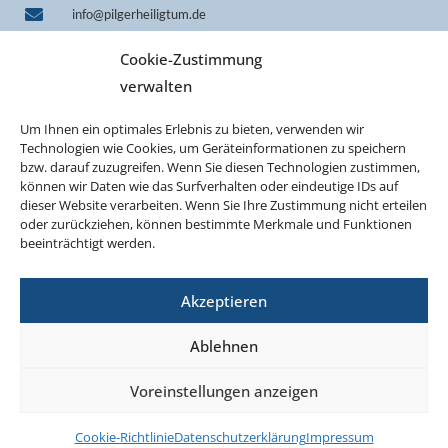
info@pilgerheiligtum.de
+49 1522 7814242 (WhatsApp)
Cookie-Zustimmung
IBAN DE33 7509 0300 0000 0606 40
verwalten
BIC GENODEF1M05
Um Ihnen ein optimales Erlebnis zu bieten, verwenden wir
Technologien wie Cookies, um Geräteinformationen zu speichern
bzw. darauf zuzugreifen. Wenn Sie diesen Technologien zustimmen,
können wir Daten wie das Surfverhalten oder eindeutige IDs auf
dieser Website verarbeiten. Wenn Sie Ihre Zustimmung nicht erteilen
oder zurückziehen, können bestimmte Merkmale und Funktionen
beeinträchtigt werden.
Akzeptieren
©2026 Projekt Pilgerheiligtum Schönstatt
Ablehnen
AGB
Impressum
Datenschutzerklärung
Voreinstellungen anzeigen
Cookie-Richtlinie (EU)
Vertrag widerrufen
Cookie-Richtlinie
Datenschutzerklärung
Impressum