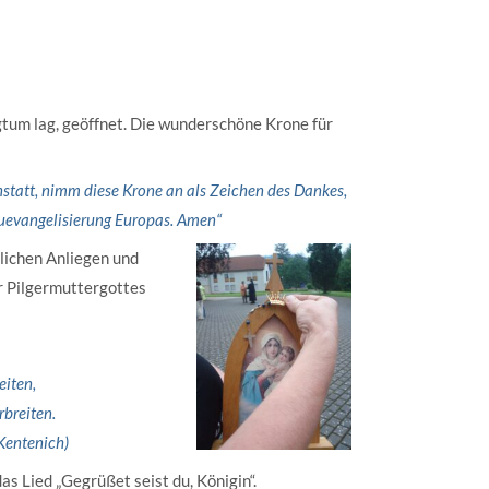
tum lag, geöffnet. Die wunderschöne Krone für
statt, nimm diese Krone an als Zeichen des Dankes,
euevangelisierung Europas. Amen“
lichen Anliegen und
r Pilgermuttergottes
eiten,
rbreiten.
 Kentenich)
s Lied „Gegrüßet seist du, Königin“.