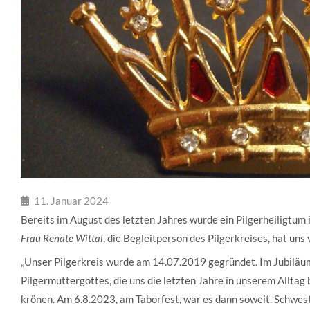
11. Januar 2024
Bereits im August des letzten Jahres wurde ein Pilgerheiligtum
Frau Renate Wittal
, die Begleitperson des Pilgerkreises, hat uns
„Unser Pilgerkreis wurde am 14.07.2019 gegründet. Im Jubiläu
Pilgermuttergottes, die uns die letzten Jahre in unserem Alltag 
krönen. Am 6.8.2023, am Taborfest, war es dann soweit. Schwest