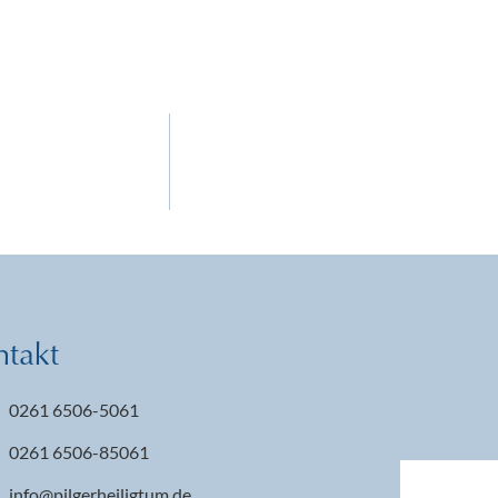
ntakt
0261 6506-5061
0261 6506-85061
info@pilgerheiligtum.de