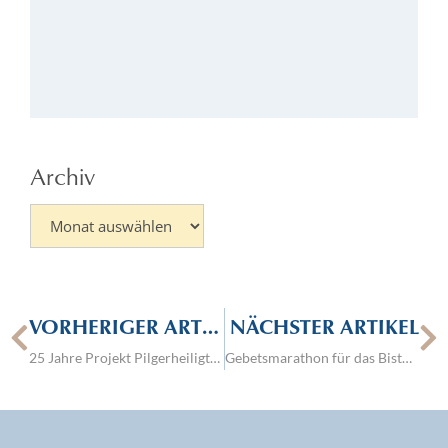
Go
Kö
52
01.
Archiv
VORHERIGER ARTIKEL
NÄCHSTER ARTIKEL
25 Jahre Projekt Pilgerheiligtum in Deutschland
Gebetsmarathon für das Bistum Görlitz