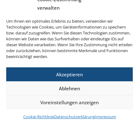
verwalten
+49 1522 7814242 (WhatsApp)
Um Ihnen ein optimales Erlebnis zu bieten, verwenden wir
IBAN DE33 7509 0300 0000 0606 40
Technologien wie Cookies, um Geräteinformationen zu speichern
BIC GENODEF1M05
bzw. darauf zuzugreifen. Wenn Sie diesen Technologien zustimmen,
können wir Daten wie das Surfverhalten oder eindeutige IDs auf
dieser Website verarbeiten. Wenn Sie Ihre Zustimmung nicht erteilen
oder zurückziehen, können bestimmte Merkmale und Funktionen
beeinträchtigt werden.
Akzeptieren
Ablehnen
©2026 Projekt Pilgerheiligtum Schönstatt
Voreinstellungen anzeigen
AGB
Impressum
Datenschutzerklärung
Cookie-Richtlinie
Datenschutzerklärung
Impressum
Cookie-Richtlinie (EU)
Vertrag widerrufen