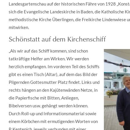
Landesgartenschau auf der historischen Fähre von 1928 „Konstan
sich die Evangelische Landeskirche in Baden, die Katholische Ki
methodistische Kirche Überlingen, die Freikirche Lindenwiese 
mitwirken.
Schönstatt auf dem Kirchenschiff
„Als wir auf das Schiff kommen, sind schon
tatkräftige Helfer am Wirken. Wir werden
herzlich empfangen. Im vorderen Teil des Schiffs
gibt es einen Tisch (Altar), auf dem das Bild der
Pilgernden Gottesmutter Platz findet. Links und
rechts hängen an den Kajütenwänden Netze, in
die Papierfische mit Bitten, Anliegen,
Bibelversen usw. gehängt werden können.
Durch Roll-up und Informationsmaterial sowie
einem Körbchen mit ermutigenden Worten von
P. Kentenich, jeweils verbunden mit einer