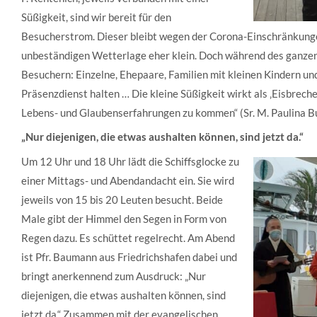
Süßigkeit, sind wir bereit für den
Besucherstrom. Dieser bleibt wegen der Corona-Einschränkungen
unbeständigen Wetterlage eher klein. Doch während des ganze
Besuchern: Einzelne, Ehepaare, Familien mit kleinen Kindern und
Präsenzdienst halten … Die kleine Süßigkeit wirkt als ‚Eisbrecher
Lebens- und Glaubenserfahrungen zu kommen“ (Sr. M. Paulina B
„Nur diejenigen, die etwas aushalten können, sind jetzt da.“
Um 12 Uhr und 18 Uhr lädt die Schiffsglocke zu
einer Mittags- und Abendandacht ein. Sie wird
jeweils von 15 bis 20 Leuten besucht. Beide
Male gibt der Himmel den Segen in Form von
Regen dazu. Es schüttet regelrecht. Am Abend
ist Pfr. Baumann aus Friedrichshafen dabei und
bringt anerkennend zum Ausdruck: „Nur
diejenigen, die etwas aushalten können, sind
jetzt da.“ Zusammen mit der evangelischen