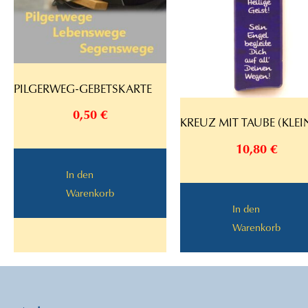
PILGERWEG-GEBETSKARTE
0,50
€
KREUZ MIT TAUBE (KLEI
10,80
€
In den
Warenkorb
In den
Warenkorb