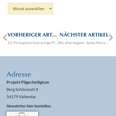
VORHERIGER ARTIKEL
NÄCHSTER ARTIKEL
13. Portugiesischsprachige Pilgerfahrt: Ein Tag der Gnade im Urheiligtum
Wo alles begann: Santa Maria empfängt die Welt zur Feier von 75 Jahren „Pilgernde Gottesmutter“
Adresse
Projekt Pilgerheiligtum
Berg Schönstatt 8
56179 Vallendar
Newsletter hier bestellen: