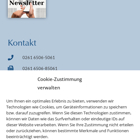
Kontakt
0261 6506-5061
0261 6506-85061
Cookie-Zustimmung
info@pilgerheiligtum.de
verwalten
+49 1522 7814242 (WhatsApp)
Um Ihnen ein optimales Erlebnis zu bieten, verwenden wir
IBAN DE33 7509 0300 0000 0606 40
Technologien wie Cookies, um Geräteinformationen zu speichern
BIC GENODEF1M05
bzw. darauf zuzugreifen. Wenn Sie diesen Technologien zustimmen,
können wir Daten wie das Surfverhalten oder eindeutige IDs auf
dieser Website verarbeiten. Wenn Sie Ihre Zustimmung nicht erteilen
oder zurückziehen, können bestimmte Merkmale und Funktionen
beeinträchtigt werden.