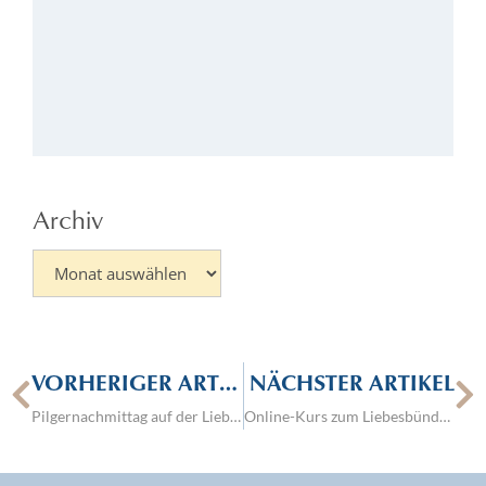
sa
Go
Kö
52
01.
Archiv
VORHERIGER ARTIKEL
NÄCHSTER ARTIKEL
Pilgernachmittag auf der Liebfrauenhöhe vom Projekt Pilgerheiligtum am 11. Sept. 2021
Online-Kurs zum Liebesbündnis