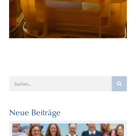
Neue Beiträge
Au
Re