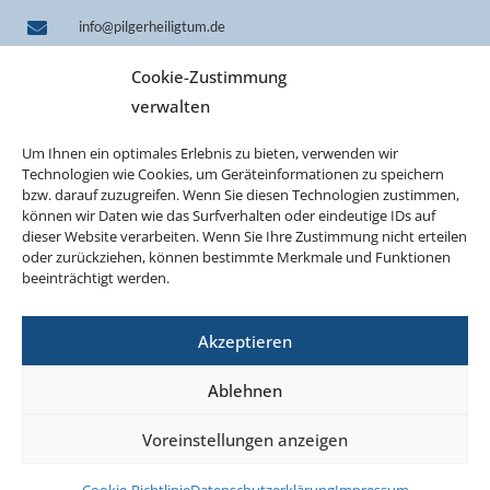
info@pilgerheiligtum.de
+49 1522 7814242 (WhatsApp)
Cookie-Zustimmung
IBAN DE33 7509 0300 0000 0606 40
verwalten
BIC GENODEF1M05
Um Ihnen ein optimales Erlebnis zu bieten, verwenden wir
Technologien wie Cookies, um Geräteinformationen zu speichern
bzw. darauf zuzugreifen. Wenn Sie diesen Technologien zustimmen,
können wir Daten wie das Surfverhalten oder eindeutige IDs auf
dieser Website verarbeiten. Wenn Sie Ihre Zustimmung nicht erteilen
oder zurückziehen, können bestimmte Merkmale und Funktionen
beeinträchtigt werden.
Akzeptieren
©2026 Projekt Pilgerheiligtum Schönstatt
Ablehnen
AGB
Impressum
Datenschutzerklärung
Voreinstellungen anzeigen
Cookie-Richtlinie (EU)
Vertrag widerrufen