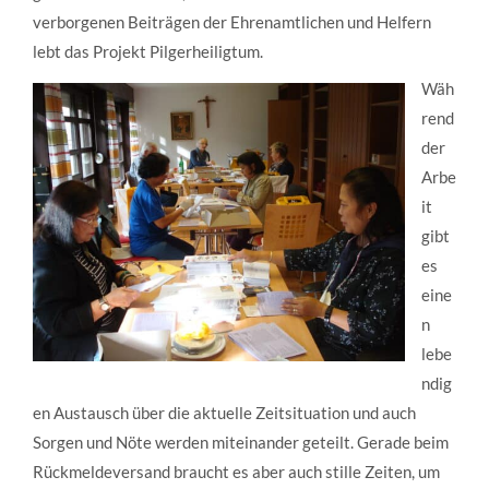
verborgenen Beiträgen der Ehrenamtlichen und Helfern
lebt das Projekt Pilgerheiligtum.
Wäh
rend
der
Arbe
it
gibt
es
eine
n
lebe
ndig
en Austausch über die aktuelle Zeitsituation und auch
Sorgen und Nöte werden miteinander geteilt. Gerade beim
Rückmeldeversand braucht es aber auch stille Zeiten, um