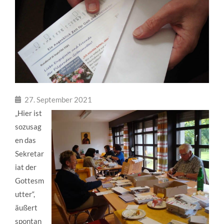
27. September 2021
„Hier ist
sozusag
en das
Sekretar
iat der
Gottesm
utter“,
äußert
spontan